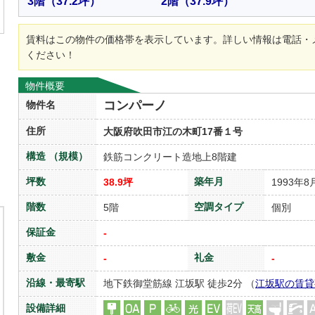
3階
（37.2坪）
2階
（37.9坪）
賃料はこの物件の価格帯を表示しています。詳しい情報は電話・
ください！
物件概要
コンパーノ
物件名
住所
大阪府吹田市江の木町17番１号
構造 （規模）
鉄筋コンクリート造地上8階建
坪数
築年月
38.9坪
1993年8
階数
空調タイプ
5階
個別
保証金
-
敷金
礼金
-
-
沿線・最寄駅
地下鉄御堂筋線 江坂駅 徒歩2分 （
江坂駅の賃貸
設備詳細