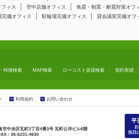
オフィス
空中店舗オフィス
免震・制震・耐震対策オフ
場完備オフィス
駐輪場完備オフィス
貸会議室完備オフ
・特徴検索
MAP検索
ローコスト賃貸検索
契約実績
ー
利用規約
お問い合わせ
平
お
府大阪市中央区瓦町3丁目4番3号 瓦町公洋ビル6階
当日
AX：06-6231-4630