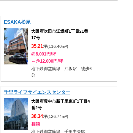
ESAKA松尾
大阪府吹田市江坂町1丁目21番
17号
35.21
坪(116.40m²)
@8,001円/坪
～@12,000円/坪
地下鉄御堂筋線 江坂駅 徒歩6
分
千里ライフサイエンスセンター
大阪府豊中市新千里東町1丁目4
番2号
38.34
坪(126.74m²)
相談
地下鉄御堂筋線 千里中央駅