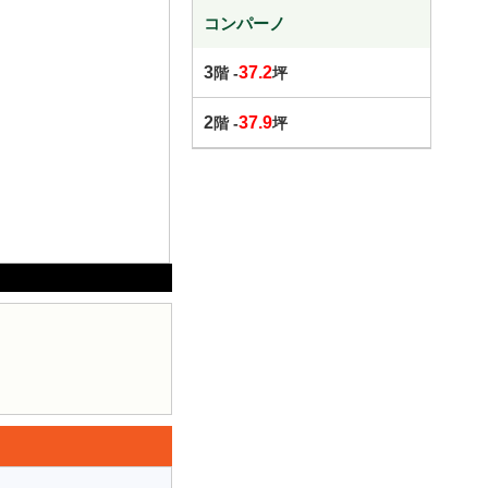
コンパーノ
3
37.2
階 -
坪
2
37.9
階 -
坪