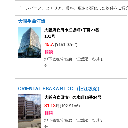
「コンパーノ」とエリア、賃料、広さが類似した物件をご紹
大同生命江坂
大阪府吹田市江坂町1丁目23番
101号
45.7
坪(151.07m²)
相談
地下鉄御堂筋線 江坂駅 徒歩1
分
ORIENTAL ESAKA BLDG.（旧江坂淀）
大阪府吹田市江の木町16番34号
31.13
坪(102.91m²)
相談
地下鉄御堂筋線 江坂駅 徒歩3
分