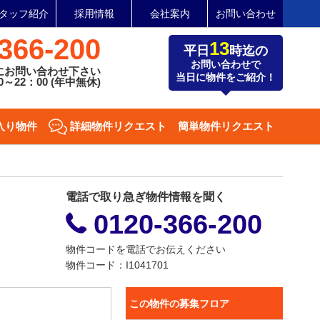
タッフ紹介
採用情報
会社案内
お問い合わせ
366-200
13
平日
時迄の
お問い合わせで
にお問い合わせ下さい
当日に物件をご紹介！
～22：00 (年中無休)
入り物件
詳細物件リクエスト
簡単物件リクエスト
電話で取り急ぎ物件情報を聞く
0120-366-200
物件コードを電話でお伝えください
物件コード：I1041701
この物件の募集フロア