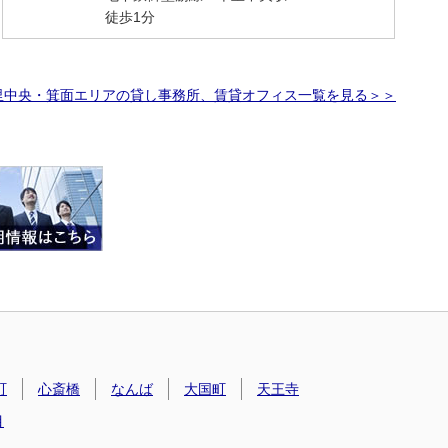
徒歩1分
里中央・箕面エリアの貸し事務所、賃貸オフィス一覧を見る＞＞
町
心斎橋
なんば
大国町
天王寺
目