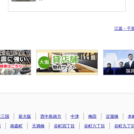
江坂・千
東三国
新大阪
西中島南方
中津
梅田
淀屋橋
本
田
南森町
天満橋
谷町四丁目
谷町六丁目
谷町九丁