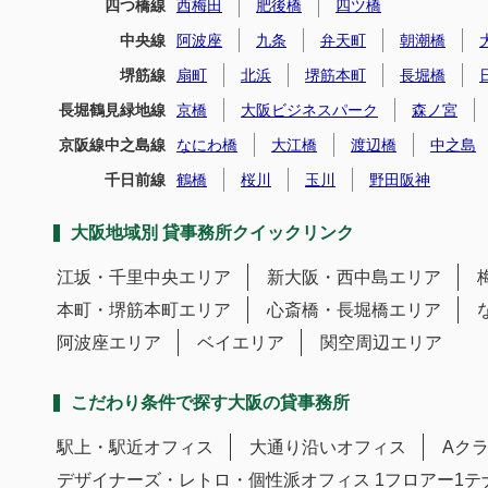
四つ橋線
西梅田
肥後橋
四ツ橋
中央線
阿波座
九条
弁天町
朝潮橋
堺筋線
扇町
北浜
堺筋本町
長堀橋
長堀鶴見緑地線
京橋
大阪ビジネスパーク
森ノ宮
京阪線中之島線
なにわ橋
大江橋
渡辺橋
中之島
千日前線
鶴橋
桜川
玉川
野田阪神
大阪地域別 貸事務所クイックリンク
江坂・千里中央エリア
新大阪・西中島エリア
本町・堺筋本町エリア
心斎橋・長堀橋エリア
阿波座エリア
ベイエリア
関空周辺エリア
こだわり条件で探す大阪の貸事務所
駅上・駅近オフィス
大通り沿いオフィス
Aク
デザイナーズ・レトロ・個性派オフィス
1フロアー1