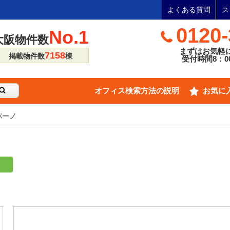
よくある質問
ス
0120-
No.1
大阪物件数
まずはお気軽
7158
掲載物件数
棟
受付時間8：00
オフィス検索方法の説明
お気に
パーノ
り