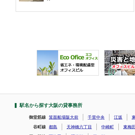
駅名から探す大阪の貸事務所
御堂筋線
箕面船場阪大前
千里中央
江坂
谷町線
都島
天神橋六丁目
中崎町
東梅