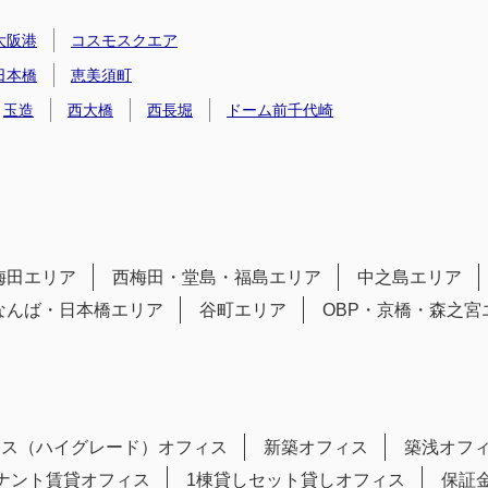
大阪港
コスモスクエア
日本橋
恵美須町
玉造
西大橋
西長堀
ドーム前千代崎
梅田エリア
西梅田・堂島・福島エリア
中之島エリア
なんば・日本橋エリア
谷町エリア
OBP・京橋・森之宮
ラス（ハイグレード）オフィス
新築オフィス
築浅オフ
テナント賃貸オフィス
1棟貸しセット貸しオフィス
保証