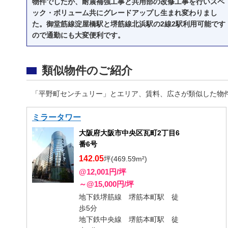
物件でしたが、耐震補強工事と共用部の改修工事を行いスペ
ック・ボリューム共にグレードアップし生まれ変わりまし
た。御堂筋線淀屋橋駅と堺筋線北浜駅の2線2駅利用可能です
ので通勤にも大変便利です。
類似物件のご紹介
「平野町センチュリー」とエリア、賃料、広さが類似した物
ミラータワー
大阪府大阪市中央区瓦町2丁目6
番6号
142.05
坪(469.59m²)
@12,001円/坪
～@15,000円/坪
地下鉄堺筋線 堺筋本町駅 徒
歩5分
地下鉄中央線 堺筋本町駅 徒