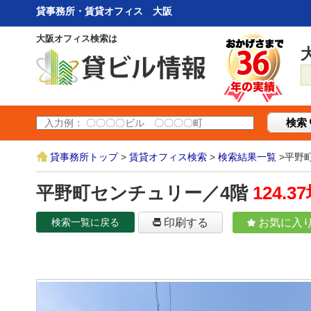
貸事務所・賃貸オフィス 大阪
大阪オフィス検索は
検索
貸事務所トップ
>
賃貸オフィス検索
>
検索結果一覧
>平野
平野町センチュリー／4階
124.3
検索一覧に戻る
印刷する
お気に入