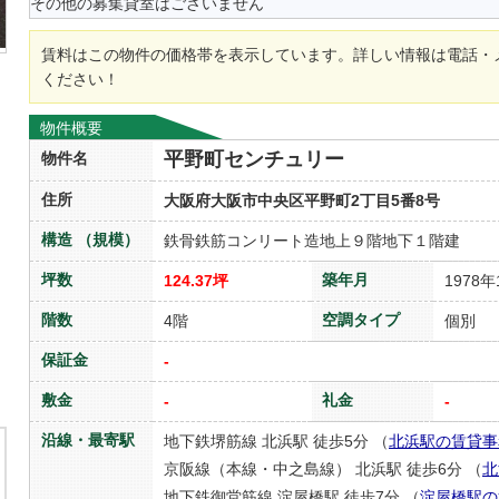
その他の募集貸室はございません
賃料はこの物件の価格帯を表示しています。詳しい情報は電話・
ください！
物件概要
平野町センチュリー
物件名
住所
大阪府大阪市中央区平野町2丁目5番8号
構造 （規模）
鉄骨鉄筋コンリート造地上９階地下１階建
坪数
築年月
124.37坪
1978年
階数
空調タイプ
4階
個別
保証金
-
敷金
礼金
-
-
沿線・最寄駅
地下鉄堺筋線 北浜駅 徒歩5分 （
北浜駅の賃貸事
京阪線（本線・中之島線） 北浜駅 徒歩6分 （
北
地下鉄御堂筋線 淀屋橋駅 徒歩7分 （
淀屋橋駅の