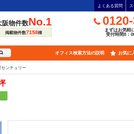
よくある質問
ス
0120-
No.1
大阪物件数
まずはお気軽
7158
掲載物件数
棟
受付時間8：00
オフィス検索方法の説明
お気に
町センチュリー
7坪
り