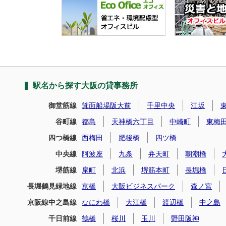
駅名から探す大阪の貸事務所
御堂筋線
箕面船場阪大前
千里中央
江坂
谷町線
都島
天神橋六丁目
中崎町
東梅
四つ橋線
西梅田
肥後橋
四ツ橋
中央線
阿波座
九条
弁天町
朝潮橋
堺筋線
扇町
北浜
堺筋本町
長堀橋
長堀鶴見緑地線
京橋
大阪ビジネスパーク
森ノ宮
京阪線中之島線
なにわ橋
大江橋
渡辺橋
中之島
千日前線
鶴橋
桜川
玉川
野田阪神