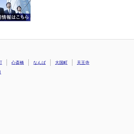
町
心斎橋
なんば
大国町
天王寺
目