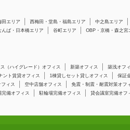
梅田エリア
西梅田・堂島・福島エリア
中之島エリア
なんば・日本橋エリア
谷町エリア
OBP・京橋・森之宮
ラス（ハイグレード）オフィス
新築オフィス
築浅オフ
テナント賃貸オフィス
1棟貸しセット貸しオフィス
保証
オフィス
空中店舗オフィス
免震・制震・耐震対策オフ
場完備オフィス
駐輪場完備オフィス
貸会議室完備オフ