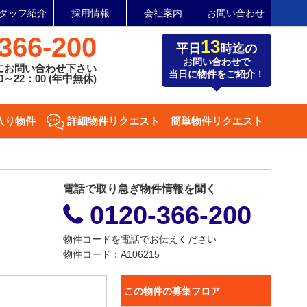
タッフ紹介
採用情報
会社案内
お問い合わせ
366-200
13
平日
時迄の
お問い合わせで
にお問い合わせ下さい
当日に物件をご紹介！
～22：00 (年中無休)
入り物件
詳細物件リクエスト
簡単物件リクエスト
電話で取り急ぎ物件情報を聞く
0120-366-200
物件コードを電話でお伝えください
物件コード：A106215
この物件の募集フロア