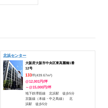
北浜センター
大阪府大阪市中央区東高麗橋1番
12号
133
坪(439.67m²)
@12,001円/坪
～@15,000円/坪
地下鉄堺筋線 北浜駅 徒歩5分
京阪線（本線・中之島線） 北
浜駅 徒歩5分