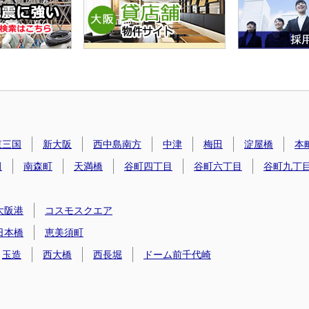
東三国
新大阪
西中島南方
中津
梅田
淀屋橋
本
田
南森町
天満橋
谷町四丁目
谷町六丁目
谷町九丁
大阪港
コスモスクエア
日本橋
恵美須町
玉造
西大橋
西長堀
ドーム前千代崎