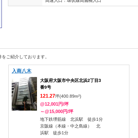
高速入口：環状線高麗橋入口
件をご紹介しております。
入商八木
大阪府大阪市中央区北浜2丁目3
番9号
121.27
坪(400.89m²)
@12,001円/坪
～@15,000円/坪
地下鉄堺筋線 北浜駅 徒歩1分
京阪線（本線・中之島線） 北
浜駅 徒歩1分