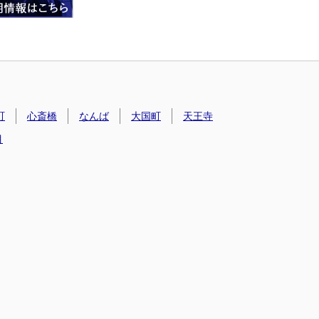
町
心斎橋
なんば
大国町
天王寺
目