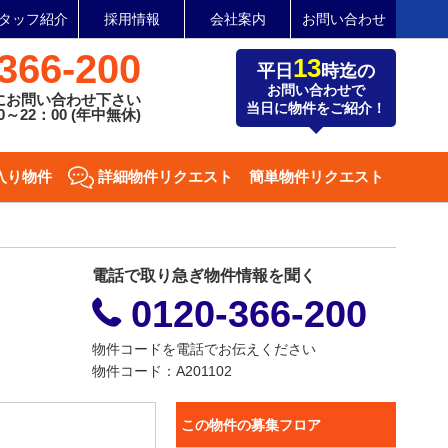
タッフ紹介
採用情報
会社案内
お問い合わせ
366-200
13
平日
時迄の
お問い合わせで
にお問い合わせ下さい
当日に物件をご紹介！
～22：00 (年中無休)
入り物件
詳細物件リクエスト
簡単物件リクエスト
電話で取り急ぎ物件情報を聞く
0120-366-200
物件コードを電話でお伝えください
物件コード：A201102
この物件の募集フロア