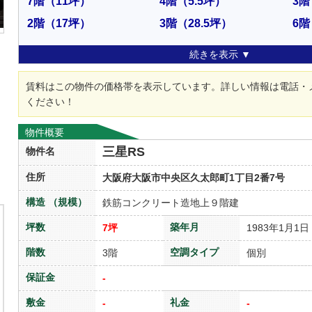
7階
（11坪）
4階
（5.5坪）
3階
2階
（17坪）
3階
（28.5坪）
6階
続きを表示 ▼
賃料はこの物件の価格帯を表示しています。詳しい情報は電話・
ください！
物件概要
三星RS
物件名
住所
大阪府大阪市中央区久太郎町1丁目2番7号
構造 （規模）
鉄筋コンクリート造地上９階建
坪数
築年月
7坪
1983年1月1日
階数
空調タイプ
3階
個別
保証金
-
敷金
礼金
-
-