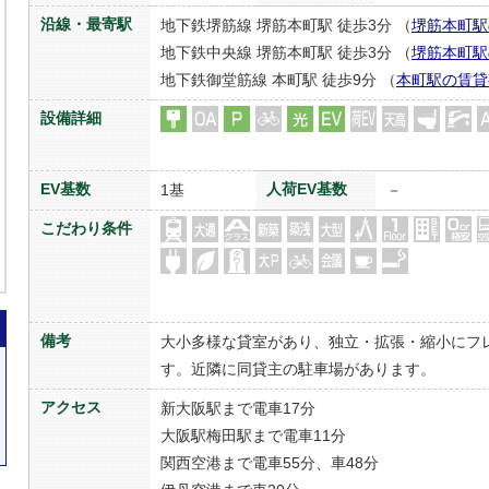
沿線・最寄駅
地下鉄堺筋線 堺筋本町駅 徒歩3分 （
堺筋本町駅
地下鉄中央線 堺筋本町駅 徒歩3分 （
堺筋本町駅
地下鉄御堂筋線 本町駅 徒歩9分 （
本町駅の賃貸
設備詳細
EV基数
人荷EV基数
1基
－
こだわり条件
備考
大小多様な貸室があり、独立・拡張・縮小にフ
す。近隣に同貸主の駐車場があります。
アクセス
新大阪駅まで電車17分
大阪駅梅田駅まで電車11分
関西空港まで電車55分、車48分