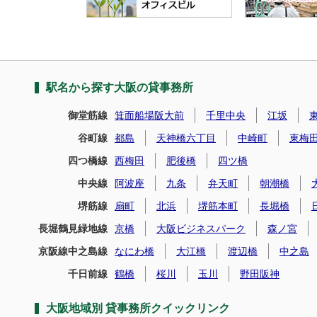
駅名から探す大阪の貸事務所
御堂筋線
箕面船場阪大前
千里中央
江坂
谷町線
都島
天神橋六丁目
中崎町
東梅
四つ橋線
西梅田
肥後橋
四ツ橋
中央線
阿波座
九条
弁天町
朝潮橋
堺筋線
扇町
北浜
堺筋本町
長堀橋
長堀鶴見緑地線
京橋
大阪ビジネスパーク
森ノ宮
京阪線中之島線
なにわ橋
大江橋
渡辺橋
中之島
千日前線
鶴橋
桜川
玉川
野田阪神
大阪地域別 貸事務所クイックリンク