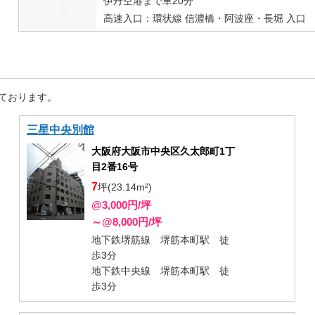
伊丹空港まで車20分
高速入口：環状線 信濃橋・阿波座・長堀 入口
ております。
三星中央別館
大阪府大阪市中央区久太郎町1丁
目2番16号
7
坪(23.14m²)
@3,000円/坪
～@8,000円/坪
地下鉄堺筋線 堺筋本町駅 徒
歩3分
地下鉄中央線 堺筋本町駅 徒
歩3分