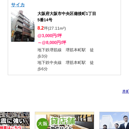
サイカ
大阪府大阪市中央区備後町1丁目
5番14号
8.2
坪(27.11m²)
@3,000円/坪
～@8,000円/坪
地下鉄堺筋線 堺筋本町駅 徒
歩3分
地下鉄中央線 堺筋本町駅 徒
歩6分
本