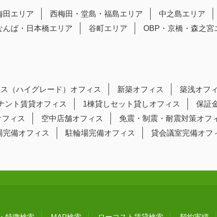
梅田エリア
西梅田・堂島・福島エリア
中之島エリア
なんば・日本橋エリア
谷町エリア
OBP・京橋・森之宮
ラス（ハイグレード）オフィス
新築オフィス
築浅オフ
テナント賃貸オフィス
1棟貸しセット貸しオフィス
保証
オフィス
空中店舗オフィス
免震・制震・耐震対策オフ
場完備オフィス
駐輪場完備オフィス
貸会議室完備オフ
・特徴検索
MAP検索
ローコスト賃貸検索
契約実績