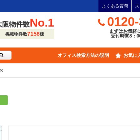
よくある質問
ス
0120-
No.1
大阪物件数
まずはお気軽
7158
掲載物件数
棟
受付時間8：00
オフィス検索方法の説明
お気に
S
り