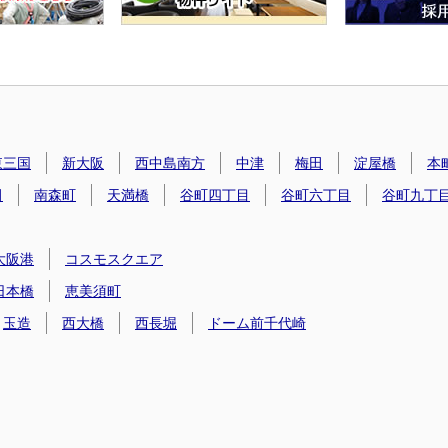
東三国
新大阪
西中島南方
中津
梅田
淀屋橋
本
田
南森町
天満橋
谷町四丁目
谷町六丁目
谷町九丁
大阪港
コスモスクエア
日本橋
恵美須町
玉造
西大橋
西長堀
ドーム前千代崎