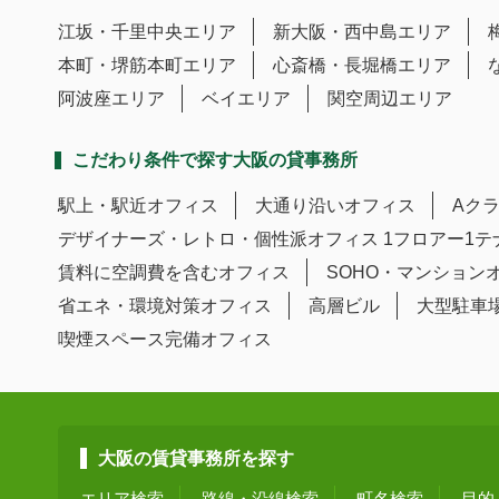
江坂・千里中央エリア
新大阪・西中島エリア
本町・堺筋本町エリア
心斎橋・長堀橋エリア
阿波座エリア
ベイエリア
関空周辺エリア
こだわり条件で探す大阪の貸事務所
駅上・駅近オフィス
大通り沿いオフィス
Aク
デザイナーズ・レトロ・個性派オフィス
1フロアー1
賃料に空調費を含むオフィス
SOHO・マンション
省エネ・環境対策オフィス
高層ビル
大型駐車
喫煙スペース完備オフィス
大阪の賃貸事務所を探す
エリア検索
路線・沿線検索
町名検索
目的