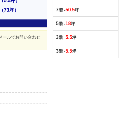
（5.5坪）
7
50.5
（73坪）
階 -
坪
5
18
階 -
坪
メールでお問い合わせ
3
5.5
階 -
坪
3
5.5
階 -
坪