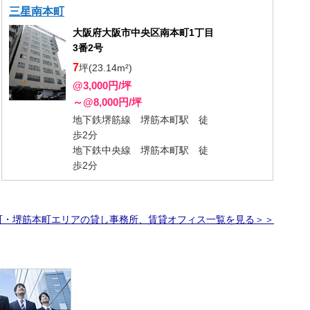
三星南本町
大阪府大阪市中央区南本町1丁目
3番2号
7
坪(23.14m²)
@3,000円/坪
～@8,000円/坪
地下鉄堺筋線 堺筋本町駅 徒
歩2分
地下鉄中央線 堺筋本町駅 徒
歩2分
町・堺筋本町エリアの貸し事務所、賃貸オフィス一覧を見る＞＞