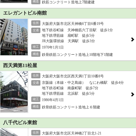
構造
鉄筋コンクリート造地上7階建建
エレガントビル南館
住所
大阪府大阪市北区天神橋6丁目6番19号
地下鉄谷町線 天神橋筋六丁目駅 徒歩1分
交通
地下鉄堺筋線 扇町駅 徒歩5分
JR大阪環状線 天満駅 徒歩3分
竣工
1970年1月1日
構造
鉄骨鉄筋コンクリート造地上10階地下1階建
西天満第11松屋
住所
大阪府大阪市北区西天満1丁目10番8号
京阪線（本線・中之島線） なにわ橋駅 徒歩4分
交通
地下鉄谷町線 南森町駅 徒歩7分
地下鉄堺筋線 北浜駅 徒歩5分
竣工
1986年4月1日
構造
鉄骨鉄筋コンクリート造地上６階建
八千代ビル東館
住所
大阪府大阪市北区天神橋2丁目北1-21