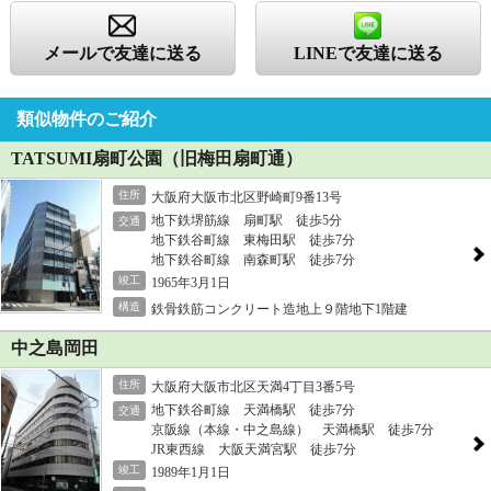
メールで友達に送る
LINEで友達に送る
類似物件のご紹介
TATSUMI扇町公園（旧梅田扇町通）
住所
大阪府大阪市北区野崎町9番13号
地下鉄堺筋線 扇町駅 徒歩5分
交通
地下鉄谷町線 東梅田駅 徒歩7分
地下鉄谷町線 南森町駅 徒歩7分
竣工
1965年3月1日
構造
鉄骨鉄筋コンクリート造地上９階地下1階建
中之島岡田
住所
大阪府大阪市北区天満4丁目3番5号
地下鉄谷町線 天満橋駅 徒歩7分
交通
京阪線（本線・中之島線） 天満橋駅 徒歩7分
JR東西線 大阪天満宮駅 徒歩7分
竣工
1989年1月1日