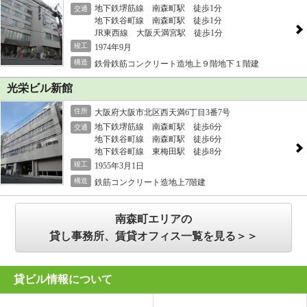
地下鉄堺筋線 南森町駅 徒歩1分
交通
地下鉄谷町線 南森町駅 徒歩1分
JR東西線 大阪天満宮駅 徒歩1分
竣工
1974年9月
構造
鉄骨鉄筋コンクリート造地上９階地下１階建
光栄ビル新館
住所
大阪府大阪市北区西天満6丁目3番7号
地下鉄堺筋線 南森町駅 徒歩6分
交通
地下鉄谷町線 南森町駅 徒歩6分
地下鉄谷町線 東梅田駅 徒歩8分
竣工
1955年3月1日
構造
鉄筋コンクリート造地上7階建
南森町エリアの
貸し事務所、賃貸オフィス一覧を見る＞＞
貸ビル情報について