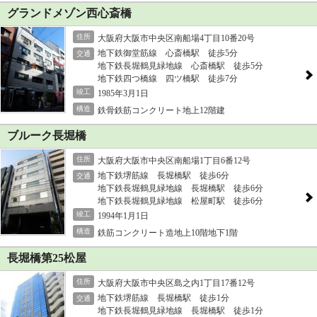
グランドメゾン西心斎橋
住所
大阪府大阪市中央区南船場4丁目10番20号
地下鉄御堂筋線 心斎橋駅 徒歩5分
交通
地下鉄長堀鶴見緑地線 心斎橋駅 徒歩5分
地下鉄四つ橋線 四ツ橋駅 徒歩7分
竣工
1985年3月1日
構造
鉄骨鉄筋コンクリート地上12階建
ブルーク長堀橋
住所
大阪府大阪市中央区南船場1丁目6番12号
地下鉄堺筋線 長堀橋駅 徒歩6分
交通
地下鉄長堀鶴見緑地線 長堀橋駅 徒歩6分
地下鉄長堀鶴見緑地線 松屋町駅 徒歩6分
竣工
1994年1月1日
構造
鉄筋コンクリート造地上10階地下1階
長堀橋第25松屋
住所
大阪府大阪市中央区島之内1丁目17番12号
地下鉄堺筋線 長堀橋駅 徒歩1分
交通
地下鉄長堀鶴見緑地線 長堀橋駅 徒歩1分