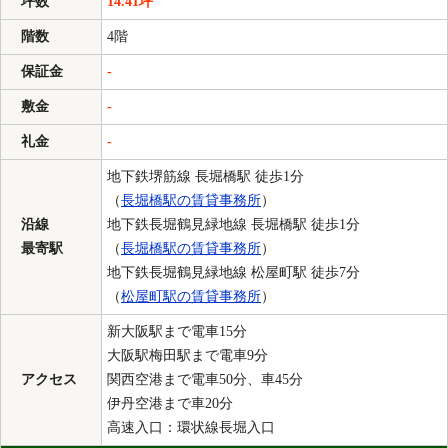
坪数
14.41坪
階数
4階
保証金
-
敷金
-
礼金
-
地下鉄堺筋線 長堀橋駅 徒歩1分
（
長堀橋駅の賃貸事務所
）
沿線
地下鉄長堀鶴見緑地線 長堀橋駅 徒歩1分
最寄駅
（
長堀橋駅の賃貸事務所
）
地下鉄長堀鶴見緑地線 松屋町駅 徒歩7分
（
松屋町駅の賃貸事務所
）
新大阪駅まで電車15分
大阪駅梅田駅まで電車9分
アクセス
関西空港まで電車50分、車45分
伊丹空港まで車20分
高速入口：環状線長堀入口