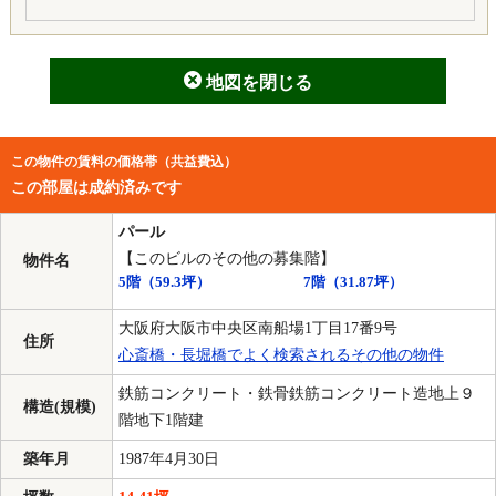
地図を閉じる
この物件の賃料の価格帯（共益費込）
この部屋は成約済みです
パール
【このビルのその他の募集階】
物件名
5階
（59.3坪）
7階
（31.87坪）
大阪府大阪市中央区南船場1丁目17番9号
住所
心斎橋・長堀橋でよく検索されるその他の物件
鉄筋コンクリート・鉄骨鉄筋コンクリート造地上９
構造(規模)
階地下1階建
築年月
1987年4月30日