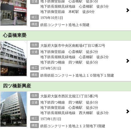
地下鉄御堂筋線 心斎橋駅 徒歩5分
交通
地下鉄長堀鶴見緑地線 心斎橋駅 徒歩5分
地下鉄御堂筋線 本町駅 徒歩6分
竣工
1976年10月1日
構造
鉄筋コンクリート造地上６階建
心斎橋東榮
住所
大阪府大阪市中央区南船場4丁目12番22号
地下鉄御堂筋線 心斎橋駅 徒歩2分
交通
地下鉄長堀鶴見緑地線 心斎橋駅 徒歩2分
地下鉄四つ橋線 四ツ橋駅 徒歩5分
竣工
1974年5月1日
構造
鉄骨鉄筋コンクリート造地上１０階地下１階建
四ツ橋新興産
住所
大阪府大阪市西区北堀江1丁目5番2号
地下鉄四つ橋線 四ツ橋駅 徒歩1分
交通
地下鉄御堂筋線 心斎橋駅 徒歩2分
地下鉄長堀鶴見緑地線 西大橋駅 徒歩3分
竣工
1973年1月1日
構造
鉄筋コンクリート造地上１２階地下1階建