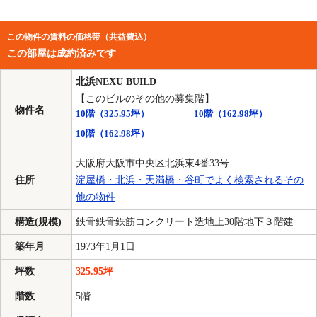
この物件の賃料の価格帯（共益費込）
この部屋は成約済みです
北浜NEXU BUILD
【このビルのその他の募集階】
物件名
10階
（325.95坪）
10階
（162.98坪）
10階
（162.98坪）
大阪府大阪市中央区北浜東4番33号
住所
淀屋橋・北浜・天満橋・谷町でよく検索されるその
他の物件
構造(規模)
鉄骨鉄骨鉄筋コンクリート造地上30階地下３階建
築年月
1973年1月1日
坪数
325.95坪
階数
5階