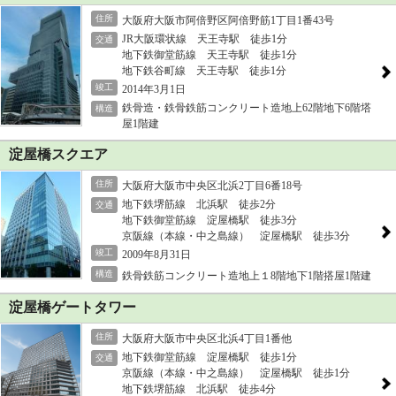
住所
大阪府大阪市阿倍野区阿倍野筋1丁目1番43号
JR大阪環状線 天王寺駅 徒歩1分
交通
地下鉄御堂筋線 天王寺駅 徒歩1分
地下鉄谷町線 天王寺駅 徒歩1分
竣工
2014年3月1日
鉄骨造・鉄骨鉄筋コンクリート造地上62階地下6階塔
構造
屋1階建
淀屋橋スクエア
住所
大阪府大阪市中央区北浜2丁目6番18号
地下鉄堺筋線 北浜駅 徒歩2分
交通
地下鉄御堂筋線 淀屋橋駅 徒歩3分
京阪線（本線・中之島線） 淀屋橋駅 徒歩3分
竣工
2009年8月31日
構造
鉄骨鉄筋コンクリート造地上１8階地下1階搭屋1階建
淀屋橋ゲートタワー
住所
大阪府大阪市中央区北浜4丁目1番他
地下鉄御堂筋線 淀屋橋駅 徒歩1分
交通
京阪線（本線・中之島線） 淀屋橋駅 徒歩1分
地下鉄堺筋線 北浜駅 徒歩4分