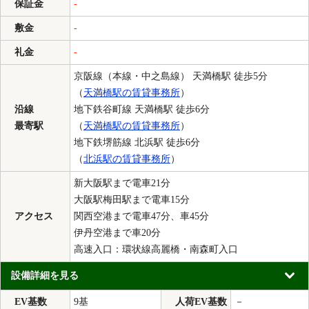
保証金
-
敷金
-
礼金
-
京阪線（本線・中之島線） 天満橋駅 徒歩5分
（
天満橋駅の賃貸事務所
）
沿線
地下鉄谷町線 天満橋駅 徒歩6分
最寄駅
（
天満橋駅の賃貸事務所
）
地下鉄堺筋線 北浜駅 徒歩6分
（
北浜駅の賃貸事務所
）
新大阪駅まで電車21分
大阪駅梅田駅まで電車15分
アクセス
関西空港まで電車47分、車45分
伊丹空港まで車20分
高速入口：環状線高麗橋・南森町入口
設備詳細を見る
EV基数
9基
人荷EV基数
－