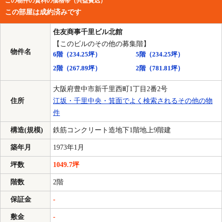
この物件の賃料の価格帯（共益費込）
この部屋は成約済みです
住友商事千里ビル北館
【このビルのその他の募集階】
物件名
6階
（234.25坪）
5階
（234.25坪）
2階
（267.89坪）
2階
（781.81坪）
大阪府豊中市新千里西町1丁目2番2号
住所
江坂・千里中央・箕面でよく検索されるその他の物
件
構造(規模)
鉄筋コンクリート造地下1階地上9階建
築年月
1973年1月
坪数
1049.7坪
階数
2階
保証金
-
敷金
-