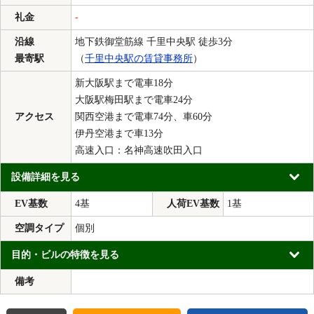
礼金
-
沿線
地下鉄御堂筋線 千里中央駅 徒歩3分
最寄駅
（
千里中央駅の賃貸事務所
）
新大阪駅まで電車18分
大阪駅梅田駅まで電車24分
アクセス
関西空港まで電車74分、車60分
伊丹空港まで車13分
高速入口：名神高速吹田入口
設備詳細を見る
EV基数
4基
人荷EV基数
1基
空調タイプ
個別
目的・ビルの特徴を見る
備考