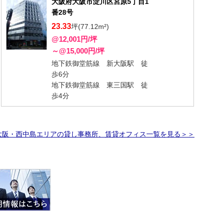
大阪府大阪市淀川区宮原5丁目1
番28号
23.33
坪(77.12m²)
@12,001円/坪
～@15,000円/坪
地下鉄御堂筋線 新大阪駅 徒
歩6分
地下鉄御堂筋線 東三国駅 徒
歩4分
大阪・西中島エリアの貸し事務所、賃貸オフィス一覧を見る＞＞