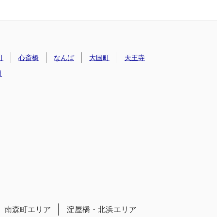
町
心斎橋
なんば
大国町
天王寺
目
南森町エリア
淀屋橋・北浜エリア