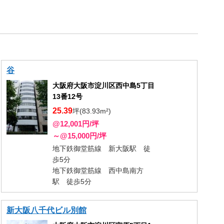
谷
大阪府大阪市淀川区西中島5丁目
13番12号
25.39
坪(83.93m²)
@12,001円/坪
～@15,000円/坪
地下鉄御堂筋線 新大阪駅 徒
歩5分
地下鉄御堂筋線 西中島南方
駅 徒歩5分
新大阪八千代ビル別館