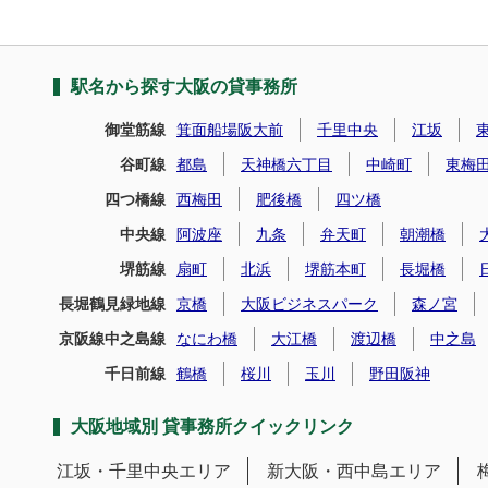
駅名から探す大阪の貸事務所
御堂筋線
箕面船場阪大前
千里中央
江坂
谷町線
都島
天神橋六丁目
中崎町
東梅
四つ橋線
西梅田
肥後橋
四ツ橋
中央線
阿波座
九条
弁天町
朝潮橋
堺筋線
扇町
北浜
堺筋本町
長堀橋
長堀鶴見緑地線
京橋
大阪ビジネスパーク
森ノ宮
京阪線中之島線
なにわ橋
大江橋
渡辺橋
中之島
千日前線
鶴橋
桜川
玉川
野田阪神
大阪地域別 貸事務所クイックリンク
江坂・千里中央エリア
新大阪・西中島エリア