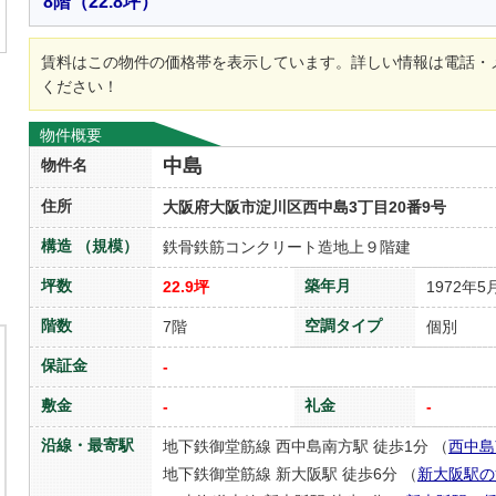
8階
（22.8坪）
賃料はこの物件の価格帯を表示しています。詳しい情報は電話・
ください！
物件概要
中島
物件名
住所
大阪府大阪市淀川区西中島3丁目20番9号
構造 （規模）
鉄骨鉄筋コンクリート造地上９階建
坪数
築年月
22.9坪
1972年5
階数
空調タイプ
7階
個別
保証金
-
敷金
礼金
-
-
沿線・最寄駅
地下鉄御堂筋線 西中島南方駅 徒歩1分 （
西中島
地下鉄御堂筋線 新大阪駅 徒歩6分 （
新大阪駅の