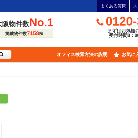
よくある質問
ス
0120-
No.1
大阪物件数
まずはお気軽
7158
掲載物件数
棟
受付時間8：00
オフィス検索方法の説明
お気に
り