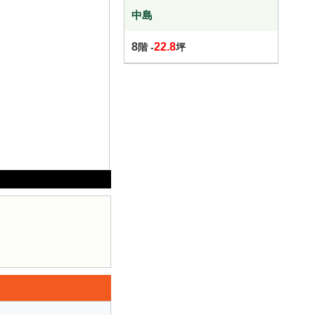
中島
8
22.8
階 -
坪