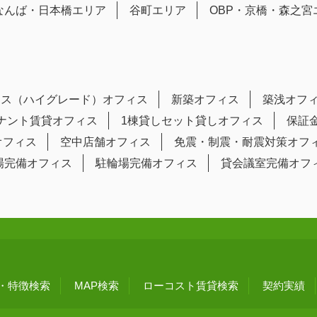
なんば・日本橋エリア
谷町エリア
OBP・京橋・森之宮
ラス（ハイグレード）オフィス
新築オフィス
築浅オフ
テナント賃貸オフィス
1棟貸しセット貸しオフィス
保証
オフィス
空中店舗オフィス
免震・制震・耐震対策オフ
場完備オフィス
駐輪場完備オフィス
貸会議室完備オフ
・特徴検索
MAP検索
ローコスト賃貸検索
契約実績