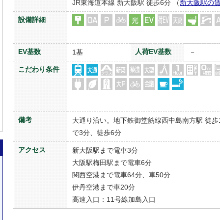
JR東海道本線 新大阪駅 徒歩6分 （
新大阪駅の
設備詳細
EV基数
人荷EV基数
1基
－
こだわり条件
備考
大通り沿い。地下鉄御堂筋線西中島南方駅 徒歩
で3分、徒歩6分
アクセス
新大阪駅まで電車3分
大阪駅梅田駅まで電車6分
関西空港まで電車64分、車50分
伊丹空港まで車20分
高速入口：11号線加島入口