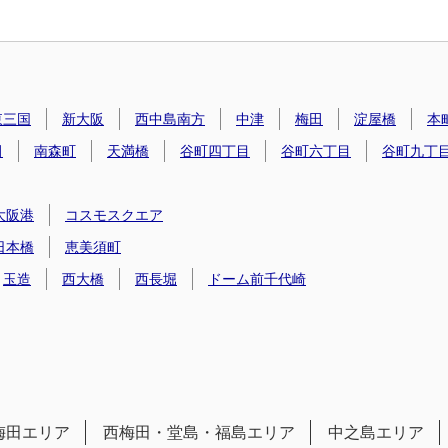
東三国
新大阪
西中島南方
中津
梅田
淀屋橋
本
田
南森町
天満橋
谷町四丁目
谷町六丁目
谷町九丁
大阪港
コスモスクエア
日本橋
恵美須町
玉造
西大橋
西長堀
ドーム前千代崎
梅田エリア
西梅田・堂島・福島エリア
中之島エリア