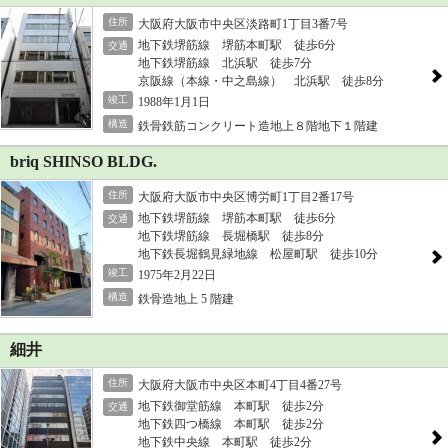
住所
大阪府大阪市中央区淡路町1丁目3番7号
地下鉄堺筋線 堺筋本町駅 徒歩6分
交通
地下鉄堺筋線 北浜駅 徒歩7分
京阪線（本線・中之島線） 北浜駅 徒歩8分
竣工
1988年1月1日
構造
鉄骨鉄筋コンクリート造地上８階地下１階建
briq SHINSO BLDG.
住所
大阪府大阪市中央区博労町1丁目2番17号
地下鉄堺筋線 堺筋本町駅 徒歩6分
交通
地下鉄堺筋線 長堀橋駅 徒歩8分
地下鉄長堀鶴見緑地線 松屋町駅 徒歩10分
竣工
1975年2月22日
構造
鉄骨造地上 5 階建
細井
住所
大阪府大阪市中央区本町4丁目4番27号
地下鉄御堂筋線 本町駅 徒歩2分
交通
地下鉄四つ橋線 本町駅 徒歩2分
地下鉄中央線 本町駅 徒歩2分