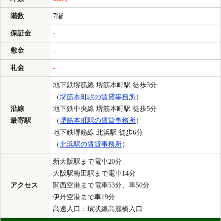
階数
7階
保証金
-
敷金
-
礼金
-
地下鉄堺筋線 堺筋本町駅 徒歩3分
（
堺筋本町駅の賃貸事務所
）
沿線
地下鉄中央線 堺筋本町駅 徒歩5分
最寄駅
（
堺筋本町駅の賃貸事務所
）
地下鉄堺筋線 北浜駅 徒歩6分
（
北浜駅の賃貸事務所
）
新大阪駅まで電車20分
大阪駅梅田駅まで電車14分
アクセス
関西空港まで電車53分、車50分
伊丹空港まで車19分
高速入口：環状線高麗橋入口