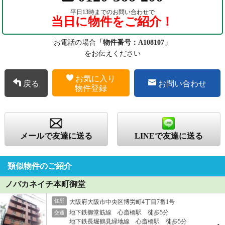
平日13時までのお問い合わせで
当日に物件をご紹介！
お電話の場合
「物件番号：A108107」
をお伝えください
お気に入り
戻る
お問い合わせ
物件登録
メールで友達に送る
LINEで友達に送る
類似物件のご紹介
ノバカネイチ本町御堂
住所
大阪府大阪市中央区博労町4丁目7番1号
地下鉄御堂筋線 心斎橋駅 徒歩5分
交通
地下鉄長堀鶴見緑地線 心斎橋駅 徒歩5分