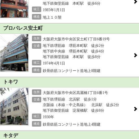
地下鉄御堂筋線 本町駅 徒歩6分
竣工
1985年1月1日
構造
地上１０階
プロパレス安土町
住所
大阪府大阪市中央区安土町1丁目6番19号
地下鉄堺筋線 堺筋本町駅 徒歩2分
交通
地下鉄中央線 堺筋本町駅 徒歩4分
地下鉄御堂筋線 本町駅 徒歩8分
竣工
1974年4月1日
構造
鉄骨鉄筋コンクリート造地上8階建
トキワ
住所
大阪府大阪市中央区高麗橋1丁目6番1号
地下鉄堺筋線 北浜駅 徒歩1分
交通
京阪線（本線・中之島線） 北浜駅 徒歩2分
地下鉄御堂筋線 淀屋橋駅 徒歩8分
竣工
1930年
構造
鉄骨鉄筋コンクリート造地上4階建
キタデ