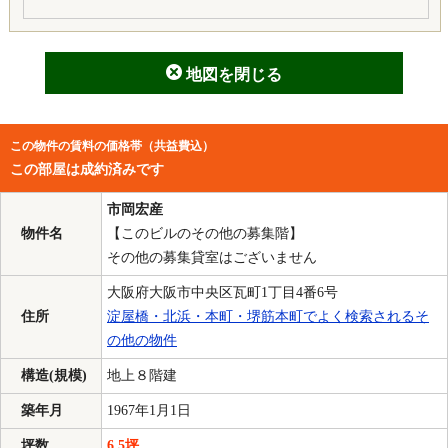
地図を閉じる
この物件の賃料の価格帯（共益費込）
この部屋は成約済みです
市岡宏産
物件名
【このビルのその他の募集階】
その他の募集貸室はございません
大阪府大阪市中央区瓦町1丁目4番6号
住所
淀屋橋・北浜・本町・堺筋本町でよく検索されるそ
の他の物件
構造(規模)
地上８階建
築年月
1967年1月1日
坪数
6.5坪